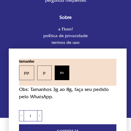
perguntas frequentes
Sobre
a
Fluxo!
política de privacidade
termos de uso
Contato
tamanho
contato
pp
p
m
whatsapp
@shopfluxo
Obs: Tamanhos 3g ao 8g, faça seu pedido
trabalhe conosco
pelo WhatsApp.
revenda fluxo
meus pedidos
Calcinha
Absorvente
Fluxo!
comprar
Rua Esteves Júnior, 50, loja 6, - Florianópolis/SC - CEP 88015605.