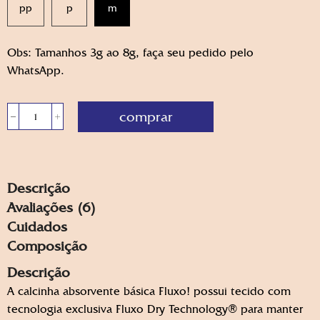
pp
p
m
Obs: Tamanhos 3g ao 8g, faça seu pedido pelo
WhatsApp.
comprar
Calcinha
Absorvente
Fluxo!
Básica
-
Descrição
Fluxo
Moderado
Avaliações (6)
-
Cuidados
BUBBLEGUM
quantidade
Composição
Descrição
A calcinha absorvente básica Fluxo! possui tecido com
tecnologia exclusiva Fluxo Dry Technology® para manter