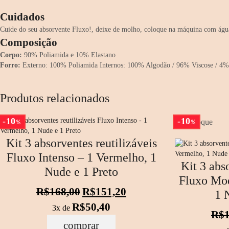
Cuidados
Cuide do seu absorvente Fluxo!, deixe de molho, coloque na máquina com água 
Composição
Corpo:
90% Poliamida e 10% Elastano
Forro:
Externo: 100% Poliamida Internos: 100% Algodão / 96% Viscose / 4% E
Produtos relacionados
10
10
Em estoque
%
%
Kit 3 absorventes reutilizáveis
Fluxo Intenso – 1 Vermelho, 1
Kit 3 abs
Nude e 1 Preto
Fluxo Mod
O
O
R$
168,00
R$
151,20
1 
preço
preço
R$
50,40
3x de
original
atual
R$
era:
é:
comprar