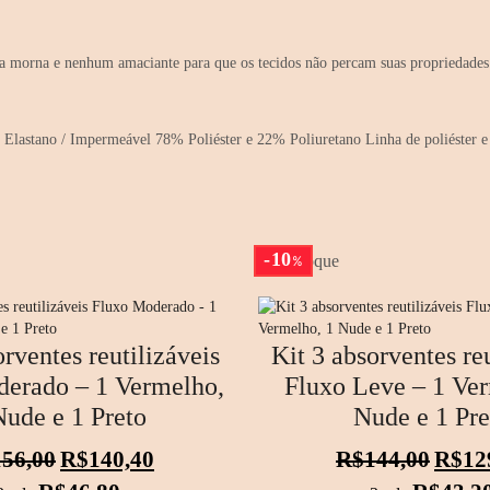
morna e nenhum amaciante para que os tecidos não percam suas propriedades. S
lastano / Impermeável 78% Poliéster e 22% Poliuretano Linha de poliéster e 
10
Em estoque
%
orventes reutilizáveis
Kit 3 absorventes reu
erado – 1 Vermelho,
Fluxo Leve – 1 Ver
Nude e 1 Preto
Nude e 1 Pre
O
O
O
156,00
R$
140,40
R$
144,00
R$
12
preço
preço
preço