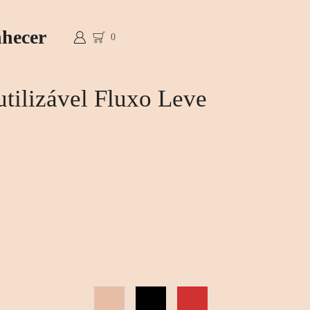
Compras a 
hecer
0
utilizável Fluxo Leve