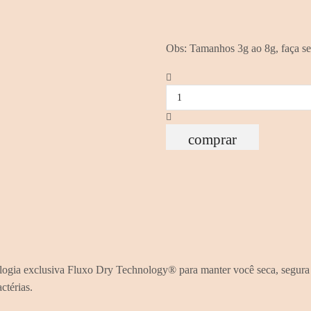
Obs: Tamanhos 3g ao 8g, faça s
Absorvente
reutilizável
Fluxo
Leve
quantidade
comprar
ologia exclusiva Fluxo Dry Technology® para manter você seca, segura
ctérias.