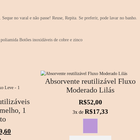
eque no varal e não passe! Reuse, Repita. Se preferir, pode lavar no banho.
poliamida Botões inoxidáveis de cobre e zinco
Absorvente reutilizável Fluxo
Moderado Lilás
tilizáveis
R$
52,00
melho, 1
R$
17,33
3x de
to
O
9,60
preço
Este